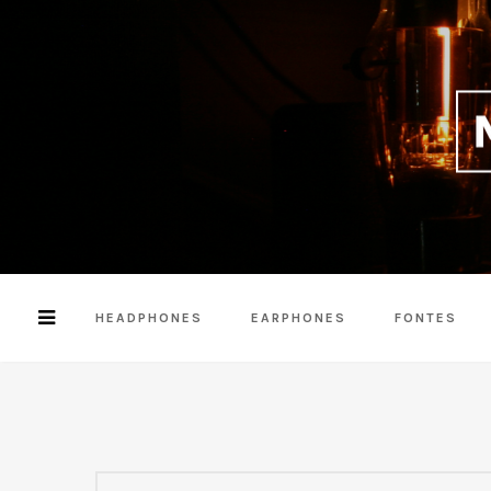
HEADPHONES
EARPHONES
FONTES